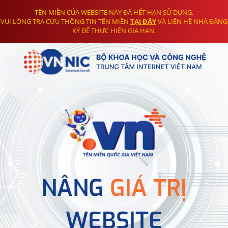
TÊN MIỀN CỦA WEBSITE NÀY ĐÃ HẾT HẠN SỬ DỤNG.
VUI LÒNG TRA CỨU THÔNG TIN TÊN MIỀN
TẠI ĐÂY
VÀ LIÊN HỆ NHÀ ĐĂNG
KÝ ĐỂ THỰC HIỆN GIA HẠN.
NÂNG
GIÁ TRỊ
WEBSITE