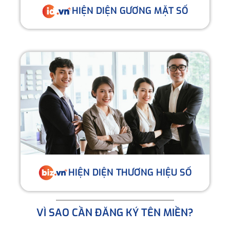
HIỆN DIỆN GƯƠNG MẶT SỐ
HIỆN DIỆN THƯƠNG HIỆU SỐ
VÌ SAO CẦN ĐĂNG KÝ TÊN MIỀN?