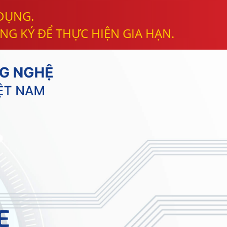
 DỤNG.
NG KÝ ĐỂ THỰC HIỆN GIA HẠN.
E