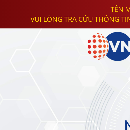
TÊN M
VUI LÒNG TRA CỨU THÔNG TI