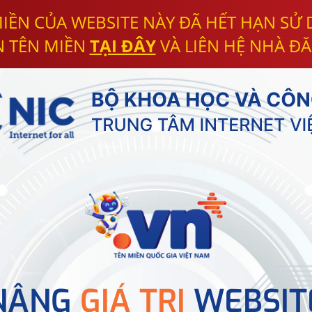
IỀN CỦA WEBSITE NÀY ĐÃ HẾT HẠN SỬ
N TÊN MIỀN
TẠI ĐÂY
VÀ LIÊN HỆ NHÀ ĐĂ
NÂNG
GIÁ TRỊ
WEBSIT