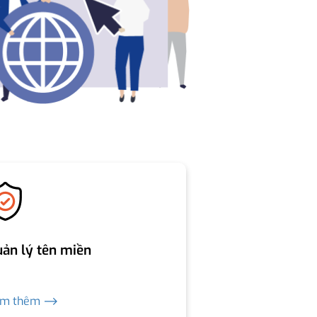
ản lý tên miền
em thêm ⟶