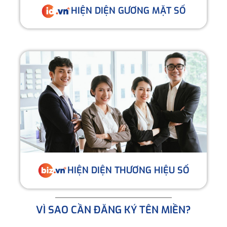
HIỆN DIỆN GƯƠNG MẶT SỐ
HIỆN DIỆN THƯƠNG HIỆU SỐ
VÌ SAO CẦN ĐĂNG KÝ TÊN MIỀN?