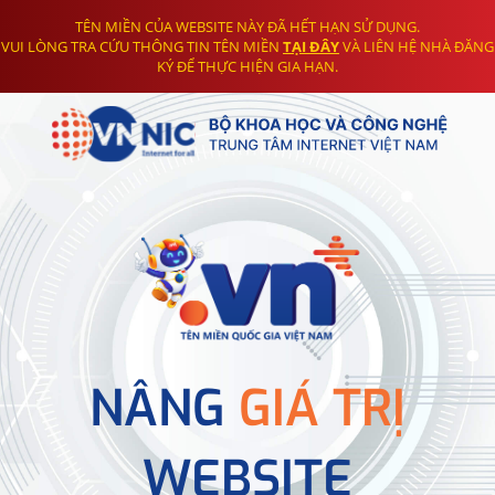
TÊN MIỀN CỦA WEBSITE NÀY ĐÃ HẾT HẠN SỬ DỤNG.
VUI LÒNG TRA CỨU THÔNG TIN TÊN MIỀN
TẠI ĐÂY
VÀ LIÊN HỆ NHÀ ĐĂNG
KÝ ĐỂ THỰC HIỆN GIA HẠN.
NÂNG
GIÁ TRỊ
WEBSITE