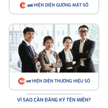
HIỆN DIỆN GƯƠNG MẶT SỐ
HIỆN DIỆN THƯƠNG HIỆU SỐ
VÌ SAO CẦN ĐĂNG KÝ TÊN MIỀN?