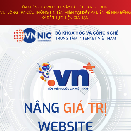
TÊN MIỀN CỦA WEBSITE NÀY ĐÃ HẾT HẠN SỬ DỤNG.
VUI LÒNG TRA CỨU THÔNG TIN TÊN MIỀN
TẠI ĐÂY
VÀ LIÊN HỆ NHÀ ĐĂNG
KÝ ĐỂ THỰC HIỆN GIA HẠN.
NÂNG
GIÁ TRỊ
WEBSITE