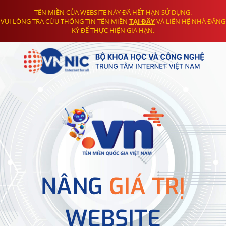
TÊN MIỀN CỦA WEBSITE NÀY ĐÃ HẾT HẠN SỬ DỤNG.
VUI LÒNG TRA CỨU THÔNG TIN TÊN MIỀN
TẠI ĐÂY
VÀ LIÊN HỆ NHÀ ĐĂNG
KÝ ĐỂ THỰC HIỆN GIA HẠN.
NÂNG
GIÁ TRỊ
WEBSITE