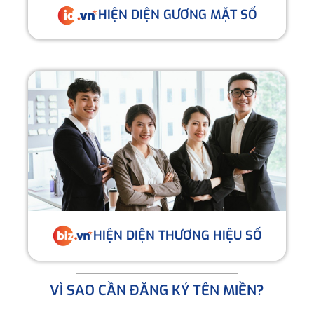
HIỆN DIỆN GƯƠNG MẶT SỐ
HIỆN DIỆN THƯƠNG HIỆU SỐ
VÌ SAO CẦN ĐĂNG KÝ TÊN MIỀN?