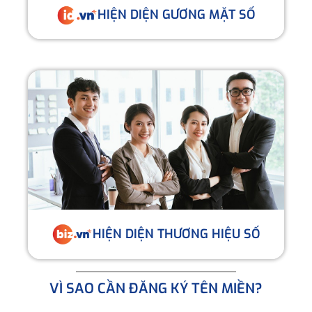
HIỆN DIỆN GƯƠNG MẶT SỐ
HIỆN DIỆN THƯƠNG HIỆU SỐ
VÌ SAO CẦN ĐĂNG KÝ TÊN MIỀN?