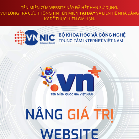
TÊN MIỀN CỦA WEBSITE NÀY ĐÃ HẾT HẠN SỬ DỤNG.
VUI LÒNG TRA CỨU THÔNG TIN TÊN MIỀN
TẠI ĐÂY
VÀ LIÊN HỆ NHÀ ĐĂNG
KÝ ĐỂ THỰC HIỆN GIA HẠN.
NÂNG
GIÁ TRỊ
WEBSITE